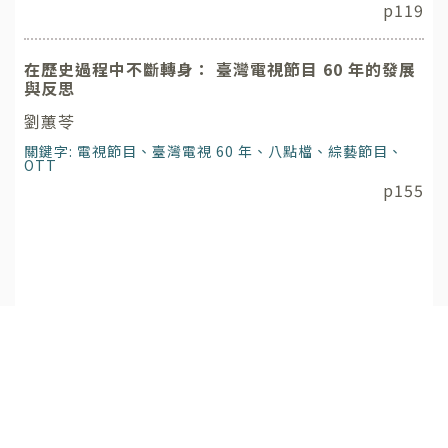
p119
在歷史過程中不斷轉身： 臺灣電視節目 60 年的發展
與反思
劉蕙苓
關鍵字: 電視節目、臺灣電視 60 年、八點檔、綜藝節目、
OTT
p155