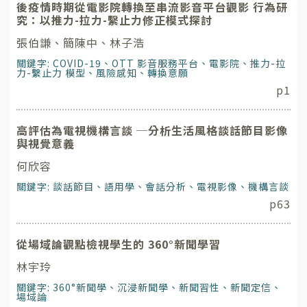
後疫情時期從電影院轉換至串流影音平台觀影 行為研
究：以推力-拉力-繫止力修正模式探討
張伯謙、簡陳中、林子浩
關鍵字: COVID-19、OTT 影音服務平台、電影院、推力-拉
力-繫止力 模型、風險感知、轉換意願
p1
高評估為電視機構言談 ─分析生活風格談話節目影像
與視覺意義
何欣容
關鍵字: 談話節目、語用學、會話分析、電視影像、機構言談
p63
從場域論觀點檢視學生的 360°新聞學習
林宇玲
關鍵字: 360°新聞學、沉浸新聞學、新聞習性、新聞定信、
場域論