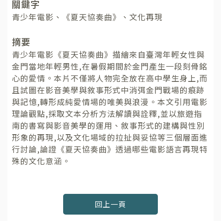
關鍵字
青少年電影、《夏天協奏曲》、文化再現
摘要
青少年電影《夏天協奏曲》描繪來自臺灣年輕女性與
金門當地年輕男性,在暑假期間於金門產生一段刻骨銘
心的愛情。本片不僅將人物完全放在高中學生身上,而
且試圖在影音美學與敘事形式中消弭金門戰場的痕跡
與記憶,轉形成純愛情場的唯美與浪漫。本文引用電影
理論觀點,採取文本分析方法解讀與詮釋,並以旅遊指
南的書寫與影音美學的運用、敘事形式的建構與性別
形象的再現,以及文化場域的拉扯與妥協等三個層面進
行討論,論證《夏天協奏曲》透過哪些電影語言再現特
殊的文化意涵。