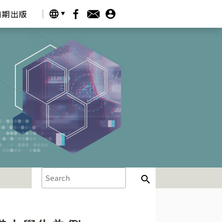
account_circle
前期出版
language
search