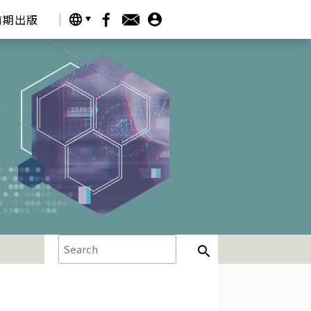
account_circle
前期出版
language
search